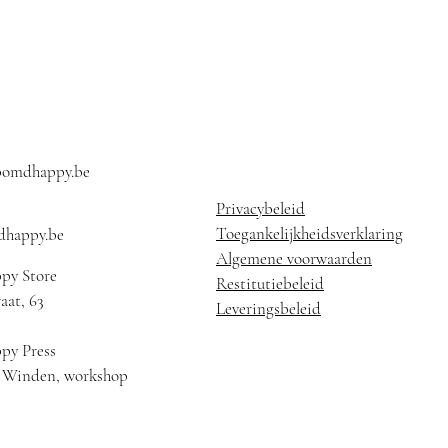
pomdhappy.be
Privacybeleid
Toegankelijkheidsverklaring
happy.be
Algemene voorwaarden
py Store
Restitutiebeleid
aat, 63
Leveringsbeleid
e
py Press
r Winden, workshop
e