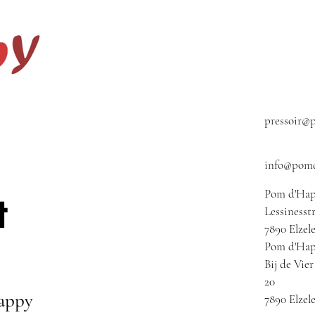
pressoir@
info@pomd
Pom d'Hap
t
Lessinesstr
7890 Elzel
Pom d'Hap
Bij de Vie
20
Happy
7890 Elzel